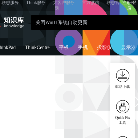
联想服务
Think服务
大客户服务
官方微信
联想官
注册/登
网
录
hinkPad
ThinkCentre
平板
手机
投影仪
显示器
驱动下载
Quick Fix
工具